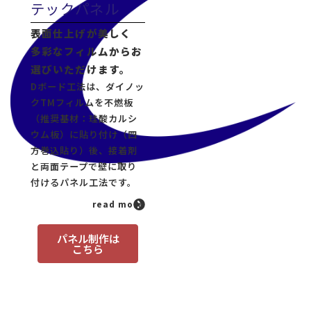
テックパネル
表面仕上げが美しく
多彩なフィルムからお
選びいただけます。
Dボード工法は、ダイノッ
クTMフィルムを不燃板
（推奨基材：珪酸カルシ
ウム板）に貼り付け（四
方巻込貼り）後、接着剤
と両面テープで壁に取り
付けるパネル工法です。
read more
パネル制作は
こちら