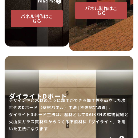
read more
パネル制作はこ
ちら
パネル制作はこ
ちら
ダイライトDボード
デザイン性と木材のように加工ができる加工性を両立した次
世代のDボード（壁材パネル）工法 [不燃認定取得] 。
ダイライトDボード工法は、基材としてDAIKENの鉱物繊維と
火山灰ガラス質材料からつくる不燃材料『ダイライト』を用
いた工法になります