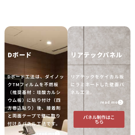
Dボード
リアテックパネル
Dボード工法は、ダイノッ
リアテックをケイカル板
クTMフィルムを不燃板
にラミネートした壁面パ
（推奨基材：珪酸カルシ
ネル工法。
ウム板）に貼り付け（四
read more
方巻込貼り）後、接着剤
と両面テープで壁に取り
パネル制作はこ
ちら
付けるパネル工法です。
read more