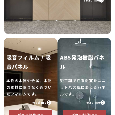
read more
吸音フィルム / 吸
ABS発泡樹脂パネ
音パネル
ル
本物の木質や金属、本物
短工期で在来浴室をユニ
の素材に限りなく近づい
ットバス風に変えるパネ
たフィルムです。
ルです。
read more
read more