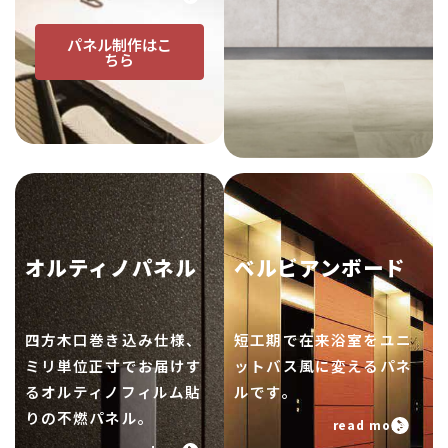
パネル制作はこ
ちら
オルティノパネル
ベルビアンボード
四方木口巻き込み仕様、
短工期で在来浴室をユニ
ミリ単位正寸でお届けす
ットバス風に変えるパネ
るオルティノフィルム貼
ルです。
りの不燃パネル。
read more